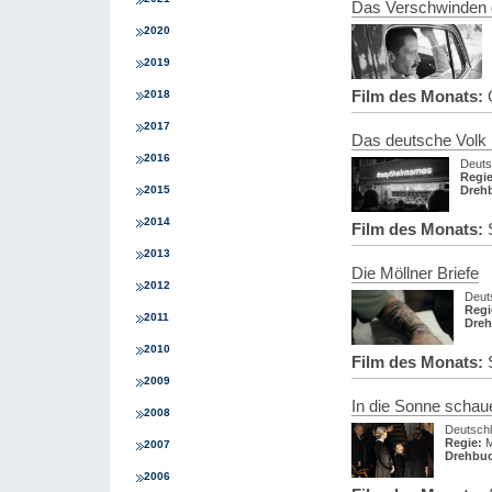
Das Verschwinden 
2020
2019
Film des Monats:
O
2018
2017
Das deutsche Volk (
2016
Deuts
Regie
2015
Dreh
2014
Film des Monats:
S
2013
Die Möllner Briefe
2012
Deut
Regi
2011
Dreh
2010
Film des Monats:
S
2009
In die Sonne schau
2008
Deutsch
Regie:
M
2007
Drehbu
2006