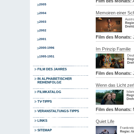
Film des Monats:
A
2005
Memoiren einer Sc
2004
Austr
2003
Regie
Dreh
2002
Film des Monats:
J
2001
2000-1996
Im Prinzip Familie
Deut
1995-1951
Regi
Dre
FILM DES JAHRES
Film des Monats:
J
IN ALPHABETISCHER
REIHENFOLGE
Wenn das Licht zer
Islan
FILMKATALOG
Regi
Dreh
TV-TIPPS
Film des Monats:
M
VERANSTALTUNGS-TIPPS
LINKS
Quiet Life
Frankreic
SITEMAP
Regie:
Al