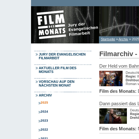
Direkt zum Inhalt
Startseite
»
Archiv
» 202
Sie sind hier
Filmarchiv -
JURY DER EVANGELISCHEN
FILMARBEIT
Der Held vom Bahnh
AKTUELLER FILM DES
MONATS
Deutsch
Regie:
W
Drehbu
VORSCHAU AUF DEN
Roman v
NÄCHSTEN MONAT
Film des Monats:
ARCHIV
2025
Dann passiert das 
Deuts
2024
Regie
Dreh
2023
Film des Monats:
2022
2021