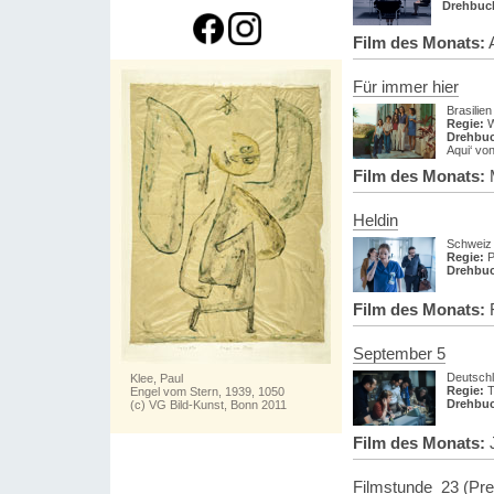
Drehbuc
Film des Monats:
A
Für immer hier
Brasilie
Regie:
W
Drehbu
Aqui‘ vo
Film des Monats:
Heldin
Schweiz 
Regie:
P
Drehbu
Film des Monats:
F
September 5
Deutsch
Klee, Paul
Regie:
T
Engel vom Stern, 1939, 1050
Drehbu
(c) VG Bild-Kunst, Bonn 2011
Film des Monats:
J
Filmstunde_23 (Prei