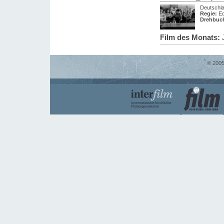
Deutschl
Regie:
Ed
Drehbuc
Film des Monats:
J
© 2005