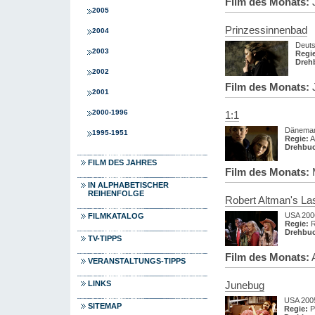
Film des Monats:
J
2005
Prinzessinnenbad
2004
Deuts
2003
Regie
Dreh
2002
Film des Monats:
J
2001
2000-1996
1:1
Dänemar
1995-1951
Regie:
A
Drehbu
FILM DES JAHRES
Film des Monats:
M
IN ALPHABETISCHER
REIHENFOLGE
Robert Altman's La
USA 200
FILMKATALOG
Regie:
R
Drehbu
TV-TIPPS
Film des Monats:
A
VERANSTALTUNGS-TIPPS
LINKS
Junebug
USA 200
SITEMAP
Regie:
Ph