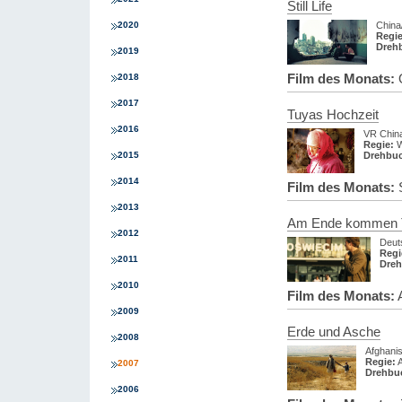
Still Life
2020
China
Regie
Dreh
2019
Film des Monats:
O
2018
2017
Tuyas Hochzeit
2016
VR Chin
Regie:
W
2015
Drehbu
2014
Film des Monats:
S
2013
Am Ende kommen T
2012
Deut
Regi
2011
Dreh
2010
Film des Monats:
A
2009
Erde und Asche
2008
Afghani
Regie:
A
2007
Drehbu
2006