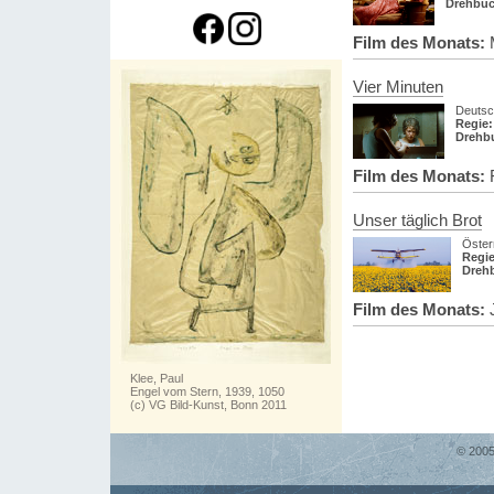
Drehbuc
Film des Monats:
Vier Minuten
Deutsc
Regie:
Drehb
Film des Monats:
F
Unser täglich Brot
Öster
Regie
Dreh
Film des Monats:
J
Klee, Paul
Engel vom Stern, 1939, 1050
(c) VG Bild-Kunst, Bonn 2011
© 2005