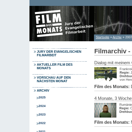
Direkt zum Inhalt
Startseite
»
Archiv
» 200
Sie sind hier
Filmarchiv -
JURY DER EVANGELISCHEN
FILMARBEIT
Dialog mit meinem 
AKTUELLER FILM DES
MONATS
Frankre
Regie:
J
Drehbu
VORSCHAU AUF DEN
von Hen
NÄCHSTEN MONAT
Film des Monats:
ARCHIV
2025
4 Monate, 3 Woche
Rumänie
2024
Regie:
C
Drehbu
2023
Film des Monats:
2022
2021