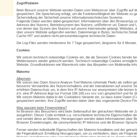
Zugriffsdaten
Beim Besuch unserer Website werden Daten vom Webserver über Zugriffe auf die 
gespeichert. Die Speicherung erfolgt, um die Funktionsfähigkeit der Website zu g
Sicherstellung der Sicherheit unserer informationstechnischen Systeme.
Folgende Daten werden dabei gespeichert: Informationen über den Browsertyp un
Adresse des Nutzers; Betriebssystem des Nutzers; url/Referrer url; Datum und Uh
von denen das System des Nutzers auf unsere Internetseite gelangt; Websites,
über unsere Website aufgerufen werden; Datenmenge in Bytes; technische Detai
Cache-HIT und andere nicht personenbezogene technische Daten.
Die Log-Files werden mindestens für 7 Tage gespeichert, längstens für 6 Monate.
Cookies
Wir setzen technisch notwendige Cookies ein, die als Session Cookies bereits be
Webbrowsers wieder gelöscht werden. Technisch notwendige Cookies ermögliche
Website. Grundfunktionen wie Warenkorb oder das Abspielen von Multimedia-Inhal
Matomo
Allgemein
Wir setzen das Open Source Analyse-Tool Matomo (ehemals Piwik) als selbst-geh
besseres Verständnis des Nutzerverhaltens und der Interaktionen auf unserer Sei
erhöhten Datenschutz um, in dem Ihre IP-Adresse nur anonymisiert (die letzten 
d.h. eine IP-Adresse liegt nur Format 198.168.xxx.xxx vor) gespeichert und für 
Wir setzen Matomo dabei in der Cookieless-Variante ein, so dass keine Daten (
gespeichert werden. Ihre Zugriffe werden daher über das sogenannte Device-Fing
Was passiert beim Fingerprinting?
Im Browser des Besuchers wird beim Seitenaufruf der getrackten Webseite ein
ausgeführt. Dieser Code ermittelt u.a. verschiedene technische Eigenschaften 
und sendet diese an Matomo. Herangezogen werden dabei Informationen über Be
Browser Erweiterungen, die (anonymisierte) IP-Adresse und die Browser-Sprach
Ferner werden individuelle Eigenschaften der Matomo-Installation und der getra
die Fingerabdruck-Ermittlung hinzugezogen, um zu verhindern, dass ein Fingera
Matomo-Installationen oder verschiedenen Webseiten identisch ist. Somit wirkt 