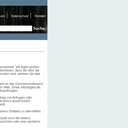
sum
Datenschutz
Kontakt
e
hformular
nternehmen. Wir legen großen
hrleisten, dass Sie über die
miert sind, nehmen Sie bitte
ten ist das
Gemeinschaftswerk
m Main, Email: info(at)gep.de,
beauftragten.
klung von Anfragen oder
ie hierzu ausdrücklich
auft.
inem Drittland zu übermitteln.
weit nicht die weitere
sprüchen oder eine werbliche