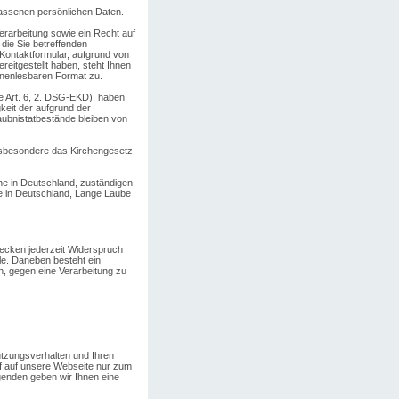
lassenen persönlichen Daten.
erarbeitung sowie ein Recht auf
die Sie betreffenden
Kontaktformular, aufgrund von
eitgestellt haben, steht Ihnen
inenlesbaren Format zu.
ge Art. 6, 2. DSG-EKD), haben
keit der aufgrund der
laubnistatbestände bleiben von
nsbesondere das Kirchengesetz
he in Deutschland, zuständigen
e in Deutschland, Lange Laube
ecken jederzeit Widerspruch
le. Daneben besteht ein
n, gegen eine Verarbeitung zu
tzungsverhalten und Ihren
ff auf unsere Webseite nur zum
genden geben wir Ihnen eine