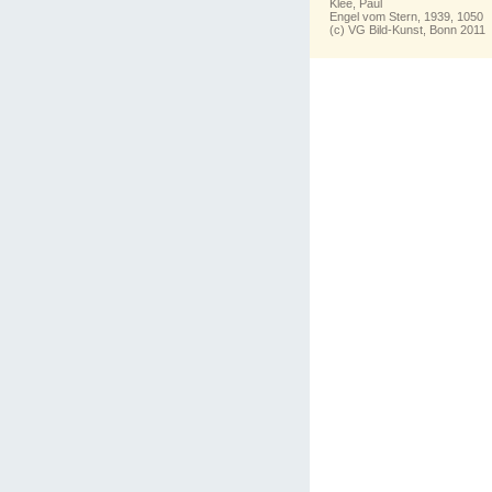
Klee, Paul
Engel vom Stern, 1939, 1050
(c) VG Bild-Kunst, Bonn 2011