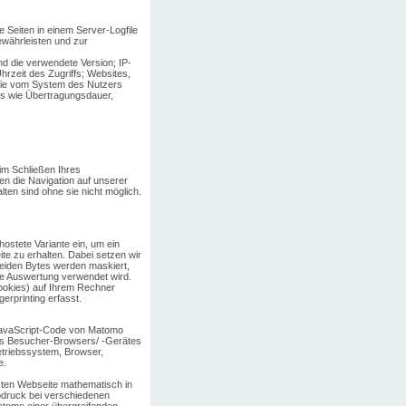
Seiten in einem Server-Logfile
ewährleisten und zur
d die verwendete Version; IP-
rzeit des Zugriffs; Websites,
 die vom System des Nutzers
ls wie Übertragungsdauer,
im Schließen Ihres
n die Navigation auf unserer
ten sind ohne sie nicht möglich.
ostete Variante ein, um ein
te zu erhalten. Dabei setzen wir
beiden Bytes werden maskiert,
die Auswertung verwendet wird.
Cookies) auf Ihrem Rechner
erprinting erfasst.
 JavaScript-Code von Matomo
des Besucher-Browsers/ -Gerätes
triebssystem, Browser,
e.
ckten Webseite mathematisch in
bdruck bei verschiedenen
Matomo einer übergreifenden