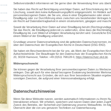
Selbstverständlich informieren wir Sie gerne über die Verwendung Ihrer uns über
Sie haben das Recht auf Berichtigung unrichtiger Daten, auf Einschränkung der V
Löschung, soweit dem keine Aufbewahrungspflicht entgegensteht. Im Hinblick auf 
personenbezogenen Daten, die Sie uns, etwa in einer Eingabemaske oder einem 
Einwilligung oder zur Durchführung eines zwischen uns bestehenden Vertrages ber
ein Recht auf Datenübertragbarkeit in einem strukturiertem, gängigen und masch
Soweit die Verarbeitung Ihrer Daten auf einer Einwilligung beruht (Rechtsgrundla
Sie das Recht, die Einwilligung jederzeit zu widerrufen, ohne dass die Rechtmäßig
Einwilligung bis zum Widerruf erfolgten Verarbeitung berührt wird. Gesetzliche Er
einem Widerruf der Einwilligung unberührt.
Grundlage unserer Datenverarbeitung sind die geltenden Datenschutznormen, i
über den Datenschutz der Evangelischen Kirche in Deutschland (DSG-EKD).
Sie haben ein Beschwerderecht bei der für uns, als Werk der Evangelischen Kirc
Aufsichtsbehörde: Der Beauftragte für den Datenschutz der Evangelischen Kirch
20, 30159 Hannover, Telefon: +49 (0)511 768128-0,
https://datenschutz.ekd.de
.
Widerspruchsrecht
Sie können gegen die Verarbeitung Ihrer personenbezogenen Daten zu Werbezw
einlegen. Das gilt auch für eine darauf bezogene Evaluierung bestimmter Merkma
Widerspruchsrecht aus Gründen, die sich aus Ihrer besonderen Situation ergebe
sonstigen Zwecken, die aufgrund einer Interessenabwägung erfolgt.
Datenschutzhinweise
Wenn Sie diese Webseite nutzen, werden automatisch Informationen zu Ihrem Nu
Interaktionen erfasst. Wir erheben, speichern und nutzen Daten über jeden Zugri
Zweck des Betriebs, der Sicherheit und Optimierung unseres Webauftritts. Im fol
Übersicht über die von uns genutzen Techniken zur Datenerfassung.