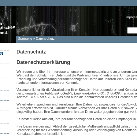
Impres
Such
Suc
Startseite
» Datenschutz
Sie sind hier
Datenschutz
EN
Datenschutzerklärung
Wir freuen uns über Ihr Interesse an unserem Internetauftritt und an unserem U
Wert auf den Schutz Ihrer Daten und die Wahrung Ihrer Privatsphäre. Um zu gewä
Erhebung und Verwendung personenbezogener Daten auf unseren Web-Sites infor
nachstehende Informationen zur Kenntnis.
Verantwortlicher für die Verarbeitung Ihrer Kontakt-, Korrespondenz- und Kontoda
der Evangelischen Publizistik gGmbH, Emil-von-Behring-Str. 3, 60439 Frankfurt a
Telefon: +49 69 580 98 - 0
. Das sind auch die Kontaktdaten unseres Datenschutz
Wir erheben, speichern und verarbeiten Ihre Daten nur, soweit dies für die Abwic
Aufträgen erforderlich ist. Darüber hinaus verwenden wir Ihre Daten nur, soweit S
eingewilligt haben. Ihre Daten werden nicht an Dritte weitergegeben oder gar verk
Es besteht keine Absicht, Ihre personenbezogenen Daten an einen Empfänger in e
Ihre Daten werden nach Ablauf der gesetzlichen Aufbewahrungspflicht gelöscht, so
Verarbeitung für die Geltendmachung, Ausübung oder Verteidigung von Rechtsan
Kontaktaufnahme erforderlich ist.