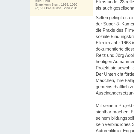
Filmstunde_23 refle
Klee, Paul
Engel vom Stern, 1939, 1050
als auch gesellscha
(c) VG Bild-Kunst, Bonn 2011
Selten gelingt es ei
der Super-8- Kamera
die Praxis des Film
soziale Bindungskr
Film im Jahr 1968
dokumentierte dies
Reitz und Jörg Ado
heutigen Aufnahmen
Projekt sie sowohl 
Der Unterricht förd
Mädchen, ihre Fähig
gemeinschaftlich z
Auseinandersetzung
Mit seinem Projekt 
sichtbar machen, Fi
seinem bildungspoli
kein verbindliches 
Autorenfilmer Edgar