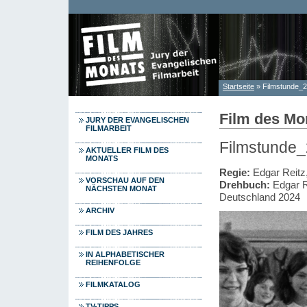
Direkt zum Inhalt
Startseite
» Filmstunde_23
Sie sind hier
Film des Mo
JURY DER EVANGELISCHEN
FILMARBEIT
Filmstunde_2
AKTUELLER FILM DES
MONATS
Regie:
Edgar Reitz,
VORSCHAU AUF DEN
Drehbuch:
Edgar R
NÄCHSTEN MONAT
Deutschland 2024
ARCHIV
FILM DES JAHRES
IN ALPHABETISCHER
REIHENFOLGE
FILMKATALOG
TV-TIPPS