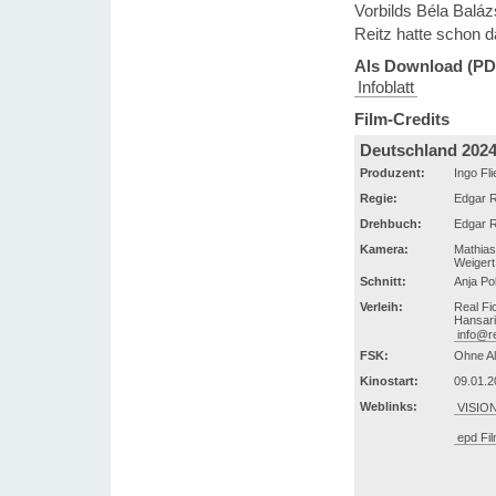
Vorbilds Béla Baláz
Reitz hatte schon d
Als Download (PD
Infoblatt
Film-Credits
Deutschland 202
Produzent:
Ingo Fl
Regie:
Edgar R
Drehbuch:
Edgar R
Kamera:
Mathias
Weigert
Schnitt:
Anja Poh
Verleih:
Real Fic
Hansari
info@re
FSK:
Ohne Al
Kinostart:
09.01.2
Weblinks:
VISION
epd Fil