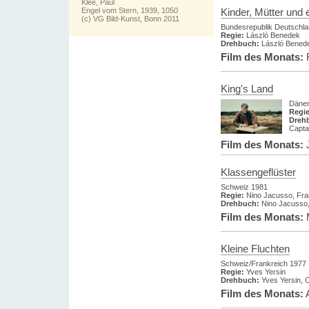
Klee, Paul
Engel vom Stern, 1939, 1050
Kinder, Mütter und 
(c) VG Bild-Kunst, Bonn 2011
Bundesrepublik Deutschl
Regie:
László Benedek
Drehbuch:
László Benede
Film des Monats:
F
King's Land
Dänem
Regie
Dreh
Capta
Film des Monats:
J
Klassengeflüster
Schweiz 1981
Regie:
Nino Jacusso, Fr
Drehbuch:
Nino Jacusso,
Film des Monats:
Kleine Fluchten
Schweiz/Frankreich 1977
Regie:
Yves Yersin
Drehbuch:
Yves Yersin, 
Film des Monats:
A