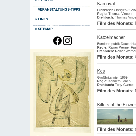
Karnaval
VERANSTALTUNGS-TIPPS
Frankreich / Belgien / Sc
Regie:
Thomas Vincent
Drehbuch:
Thomas Vincen
LINKS
Film des Monats:
SITEMAP
Katzelmacher
Bundesrepublik Deutschl
Regie:
Rainer Werner Fas
Drehbuch:
Rainer Werner
Film des Monats:
O
Kes
Großbritannien 1969
Regie:
Kenneth Loach
Drehbuch:
Tony Garnett,
Film des Monats:
Killers of the Flow
Film des Monats:
O