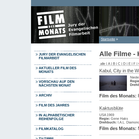
Direkt zum Inhalt
Startseite
»
Sie sind hier
Alle Filme -
JURY DER EVANGELISCHEN
FILMARBEIT
alle
|
A
|
B
|
C
|
D
|
E
|
F
|
AKTUELLER FILM DES
Kabul, City in the W
MONATS
Niede
Regie
VORSCHAU AUF DEN
Dreh
NÄCHSTEN MONAT
Film des Monats:
F
ARCHIV
FILM DES JAHRES
Kaktusblüte
USA 1969
IN ALPHABETISCHER
Regie:
Gene Haks
REIHENFOLGE
Drehbuch:
I.A.L. Diamon
Film des Monats:
FILMKATALOG
TV-TIPPS