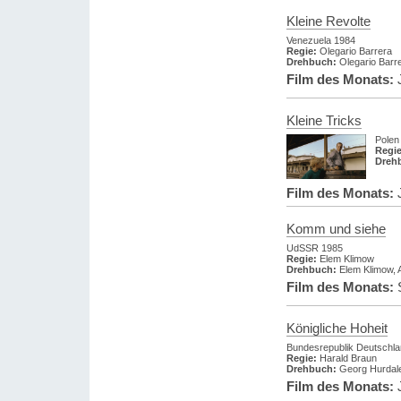
Kleine Revolte
Venezuela 1984
Regie:
Olegario Barrera
Drehbuch:
Olegario Barrer
Film des Monats:
J
Kleine Tricks
Polen
Regie
Dreh
Film des Monats:
J
Komm und siehe
UdSSR 1985
Regie:
Elem Klimow
Drehbuch:
Elem Klimow, 
Film des Monats:
S
Königliche Hoheit
Bundesrepublik Deutschl
Regie:
Harald Braun
Drehbuch:
Georg Hurdal
Film des Monats:
J