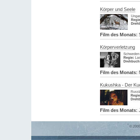
Körper und Seele
Ungar
Regie
Dreh
Film des Monats:
S
Körperverletzung
Schweden
Regie:
Las
Drehbuch
Film des Monats:
Kukushka - Der Ku
Russl
Regie
Dreh
Film des Monats:
J
© 2005