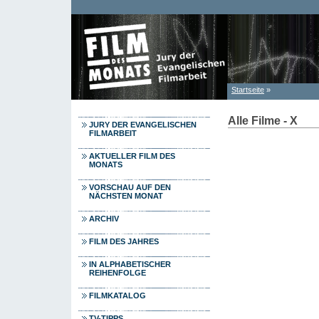
Direkt zum Inhalt
Startseite
»
Sie sind hier
Alle Filme - X
JURY DER EVANGELISCHEN
FILMARBEIT
AKTUELLER FILM DES
MONATS
VORSCHAU AUF DEN
NÄCHSTEN MONAT
ARCHIV
FILM DES JAHRES
IN ALPHABETISCHER
REIHENFOLGE
FILMKATALOG
TV-TIPPS