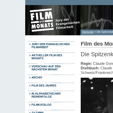
Direkt zum Inhalt
Startseite
» Die Spitzenkl
Sie sind hier
Film des Mo
JURY DER EVANGELISCHEN
FILMARBEIT
Die Spitzenk
AKTUELLER FILM DES
MONATS
Regie:
Claude Gore
VORSCHAU AUF DEN
Drehbuch:
Claude 
NÄCHSTEN MONAT
Schweiz/Frankreic
ARCHIV
FILM DES JAHRES
IN ALPHABETISCHER
REIHENFOLGE
FILMKATALOG
TV-TIPPS