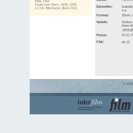
Klee, Paul
Engel vom Stern, 1939, 1050
Darsteller:
Isabell
(c) VG Bild-Kunst, Bonn 2011
u.a.
Format:
35mm, 
Verleih:
Globus-
Hann-Br
www.gl
Preise:
OCIC-P
FSK:
ab 12
© 2005