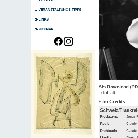
VERANSTALTUNGS-TIPPS
LINKS
SITEMAP
Als Download (PD
Infoblatt
Film-Credits
Schweiz/Frankrei
Produzent:
Janus-F
Regie:
Claude 
Drehbuch:
Claude 
Musik:
Pierre 