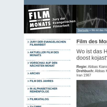
Direkt zum Inhalt
Startseite
» Wo ist das H
Sie sind hier
Film des Mo
JURY DER EVANGELISCHEN
FILMARBEIT
Wo ist das 
AKTUELLER FILM DES
MONATS
doost kojast
VORSCHAU AUF DEN
NÄCHSTEN MONAT
Regie:
Abbas Kiaro
Drehbuch:
Abbas K
ARCHIV
Iran 1987
FILM DES JAHRES
IN ALPHABETISCHER
REIHENFOLGE
FILMKATALOG
TV-TIPPS