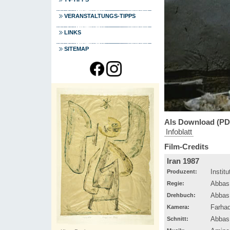
VERANSTALTUNGS-TIPPS
LINKS
SITEMAP
Als Download (PD
Infoblatt
Film-Credits
Iran 1987
Produzent:
Instit
Regie:
Abbas
Drehbuch:
Abbas
Kamera:
Farha
Schnitt:
Abbas