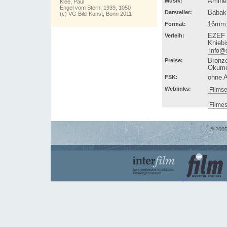
Musik:
Amine 
Klee, Paul
Engel vom Stern, 1939, 1050
Darsteller:
Babak
(c) VG Bild-Kunst, Bonn 2011
Format:
16mm,
Verleih:
EZEF -
Kniebi
info@
Preise:
Bronze
Ökume
FSK:
ohne 
Weblinks:
Filmse
Filme
© 2005