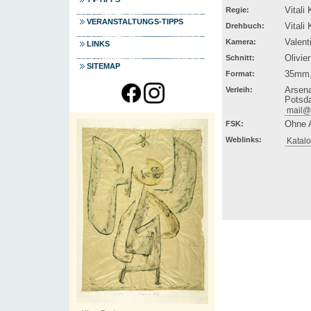
Regie:
Vitali
VERANSTALTUNGS-TIPPS
Drehbuch:
Vitali
Kamera:
Valent
LINKS
Schnitt:
Olivie
SITEMAP
Format:
35mm,
Verleih:
Arsena
Potsda
mail@a
FSK:
Ohne 
Weblinks:
Katalo