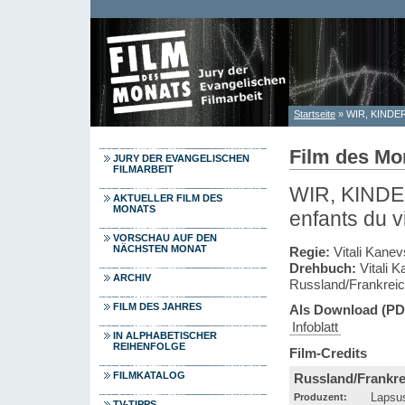
Direkt zum Inhalt
Startseite
» WIR, KINDE
Sie sind hier
Film des Mon
JURY DER EVANGELISCHEN
FILMARBEIT
WIR, KINDE
AKTUELLER FILM DES
MONATS
enfants du v
VORSCHAU AUF DEN
NÄCHSTEN MONAT
Regie:
Vitali Kanev
Drehbuch:
Vitali 
ARCHIV
Russland/Frankrei
FILM DES JAHRES
Als Download (PD
Infoblatt
IN ALPHABETISCHER
REIHENFOLGE
Film-Credits
FILMKATALOG
Russland/Frankre
Produzent:
Lapsus
TV-TIPPS