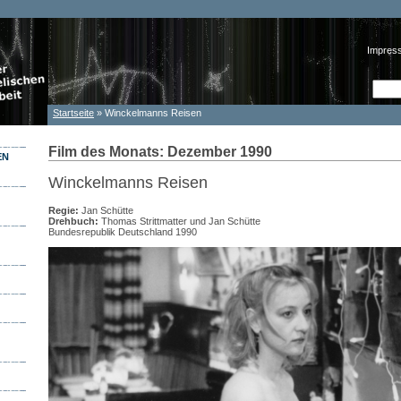
Impres
Such
Suc
Startseite
» Winckelmanns Reisen
Sie sind hier
Film des Monats: Dezember 1990
EN
Winckelmanns Reisen
Regie:
Jan Schütte
Drehbuch:
Thomas Strittmatter und Jan Schütte
Bundesrepublik Deutschland 1990