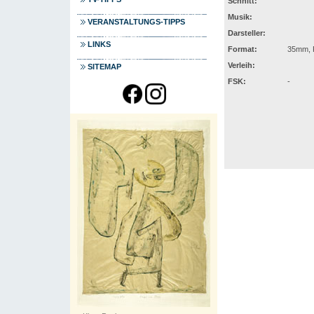
Schnitt:
Musik:
VERANSTALTUNGS-TIPPS
Darsteller:
LINKS
Format:
35mm, F
Verleih:
SITEMAP
FSK:
-