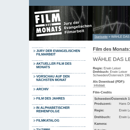
Direkt zum Inhalt
Startseite
» WÄHLE DAS
Sie sind hier
Film des Monats:
JURY DER EVANGELISCHEN
FILMARBEIT
WÄHLE DAS L
AKTUELLER FILM DES
MONATS
Regie:
Erwin Leiser
Drehbuch:
Erwin Leiser
Schweden/Österreich 196
VORSCHAU AUF DEN
NÄCHSTEN MONAT
Als Download (PDF):
Infoblatt
ARCHIV
Film-Credits
FILM DES JAHRES
Schweden/Österreich 1
Produzent:
Hans De
IN ALPHABETISCHER
Regie:
Erwin L
REIHENFOLGE
Drehbuch:
Erwin L
FILMKATALOG
Kamera:
TV-TIPPS