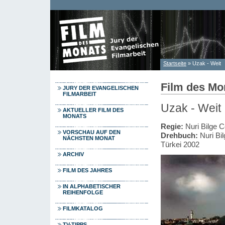
Direkt zum Inhalt
Startseite
» Uzak - Weit
Sie sind hier
Film des Mo
JURY DER EVANGELISCHEN
FILMARBEIT
Uzak - Weit
AKTUELLER FILM DES
MONATS
Regie:
Nuri Bilge C
VORSCHAU AUF DEN
Drehbuch:
Nuri Bi
NÄCHSTEN MONAT
Türkei 2002
ARCHIV
FILM DES JAHRES
IN ALPHABETISCHER
REIHENFOLGE
FILMKATALOG
TV-TIPPS