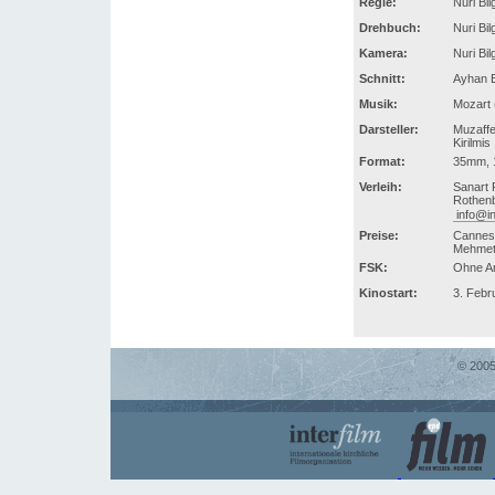
Regie:
Nuri Bi
Drehbuch:
Nuri Bi
Kamera:
Nuri Bi
Schnitt:
Ayhan E
Musik:
Mozart 
Darsteller:
Muzaffe
Kirilmis
Format:
35mm, 1
Verleih:
Sanart 
Rothenb
info@in
Preise:
Cannes 
Mehmet 
FSK:
Ohne A
Kinostart:
3. Febr
© 2005