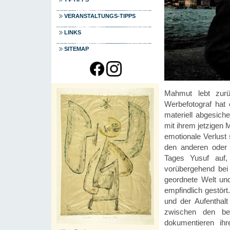
VERANSTALTUNGS-TIPPS
LINKS
SITEMAP
Mahmut lebt zurü
Werbefotograf hat
materiell abgesich
mit ihrem jetzigen 
emotionale Verlust s
den anderen oder z
Tages Yusuf auf,
vorübergehend bei
geordnete Welt un
empfindlich gestör
und der Aufenthal
zwischen den be
dokumentieren ihr