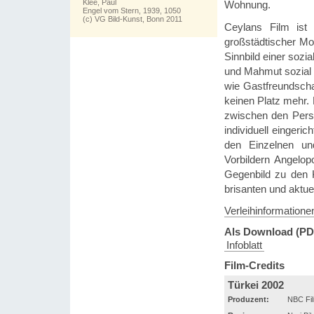
Klee, Paul
Wohnung.
Engel vom Stern, 1939, 1050
(c) VG Bild-Kunst, Bonn 2011
Ceylans Film ist
großstädtischer Mod
Sinnbild einer sozi
und Mahmut sozial v
wie Gastfreundschaf
keinen Platz mehr. 
zwischen den Perso
individuell einger
den Einzelnen un
Vorbildern Angelop
Gegenbild zu den K
brisanten und aktue
Verleihinformatione
Als Download (PD
Infoblatt
Film-Credits
Türkei 2002
Produzent:
NBC Fil