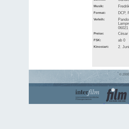
Musik:
Fredri
Format:
DCP, F
Verleih:
Pando
Lampre
06021
Preise:
César 
FSK:
ab 0
Kinostart:
2. Jun
© 2005