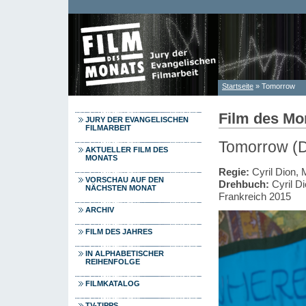
Direkt zum Inhalt
Startseite
» Tomorrow
Sie sind hier
Film des Mo
JURY DER EVANGELISCHEN
FILMARBEIT
Tomorrow (
AKTUELLER FILM DES
MONATS
Regie:
Cyril Dion, 
VORSCHAU AUF DEN
Drehbuch:
Cyril D
NÄCHSTEN MONAT
Frankreich 2015
ARCHIV
FILM DES JAHRES
IN ALPHABETISCHER
REIHENFOLGE
FILMKATALOG
TV-TIPPS