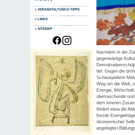
VERANSTALTUNGS-TIPPS
LINKS
SITEMAP
Nachdem in der Zeit
gegenwärtige Kult
Demokratieerschöpfu
tief. Gegen die dr
Schauspielerin Mél
Weg um die Welt, u
Energie, Wirtschaft
überraschende und 
dem inneren Zusam
fördert etwa die Abk
fossile Energieträg
ökonomischer Selbs
angelegten Bildun