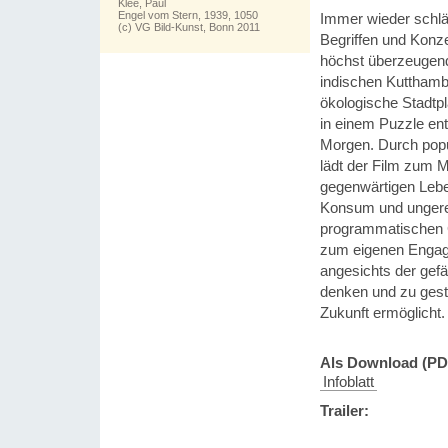
Klee, Paul
Engel vom Stern, 1939, 1050
Immer wieder schlä
(c) VG Bild-Kunst, Bonn 2011
Begriffen und Konz
höchst überzeugen
indischen Kutthamb
ökologische Stadtp
in einem Puzzle ents
Morgen. Durch popul
lädt der Film zum 
gegenwärtigen Lebe
Konsum und ungerech
programmatischen G
zum eigenen Engag
angesichts der gefä
denken und zu gest
Zukunft ermöglicht.
Als Download (PD
Infoblatt
Trailer: