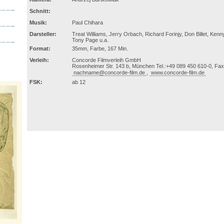
Schnitt:
Musik:
Paul Chihara
Darsteller:
Treat Williams, Jerry Orbach, Richard Forinjy, Don Billet, Kenn
Tony Page u.a.
Format:
35mm, Farbe, 167 Min.
Verleih:
Concorde Filmverleih GmbH
Rosenheimer Str. 143 b, München Tel.:+49 089 450 610-0, Fax
nachname@concorde-film.de
,
www.concorde-film.de
FSK:
ab 12