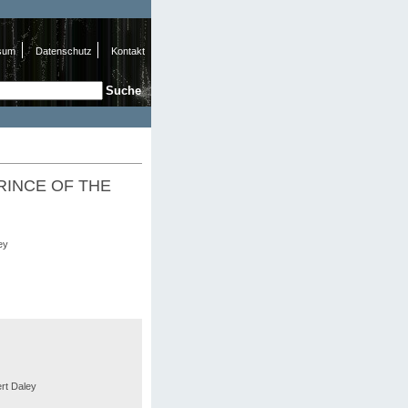
sum
Datenschutz
Kontakt
e
hformular
(PRINCE OF THE
ey
rt Daley