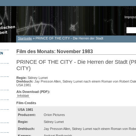
Impres
Such
Suc
Startseite
» PRINCE OF THE CITY - Die Herren der Stadt
Sie sind hier
Film des Monats: November 1983
EN
PRINCE OF THE CITY - Die Herren der Stadt 
CITY)
Regie:
Sidney Lumet
Drehbuch:
Jay Presson Allen, Sidney Lumet nach einem Roman von Robert Dal
USA 1981
Als Download (PDF):
Infoblatt
Film-Credits
USA 1981
Produzent:
Orion Pictures
Regie:
Sidney Lumet
Drehbuch:
Jay Presson Allen, Sidney Lumet nach einem Roman von Robe
Kamera:
Andrzej Bartkowiak