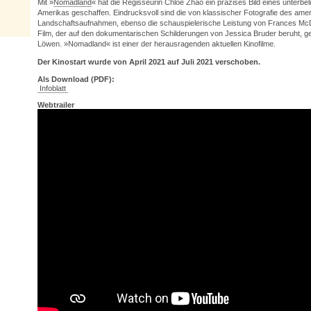
Mit »
Nomadland
« hat die Regisseurin Chloé Zhao ein präzises Bild eines unterbel
Amerikas geschaffen. Eindrucksvoll sind die von klassischer Fotografie des ame
Landschaftsaufnahmen, ebenso die schauspielerische Leistung von Frances McD
Film, der auf den dokumentarischen Schilderungen von Jessica Bruder beruht, 
Löwen. »
Nomadland
« ist einer der herausragenden aktuellen Kinofilme.
Der Kinostart wurde von April 2021 auf Juli 2021 verschoben.
Als Download (PDF):
Infoblatt
Webtrailer