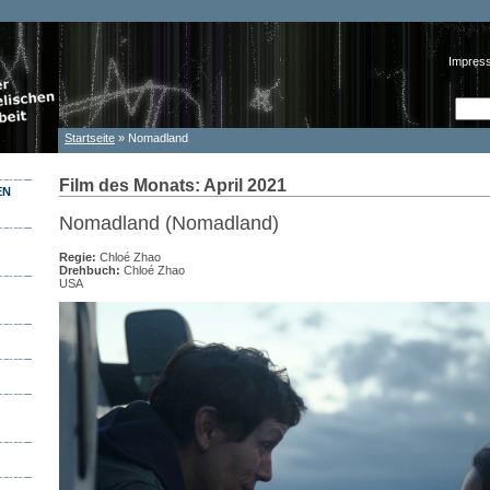
Impres
Such
Suc
Startseite
» Nomadland
Sie sind hier
Film des Monats: April 2021
EN
Nomadland (Nomadland)
Regie:
Chloé Zhao
Drehbuch:
Chloé Zhao
USA