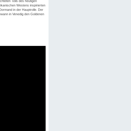
ichteten Teils des heutigen
rikanischen Westens inspirierten
ormand in der Hauptrolle. Der
gewann in Venedig den Goldenen