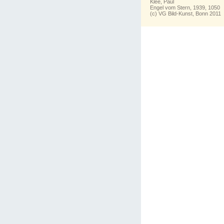
Klee, Paul
Engel vom Stern, 1939, 1050
(c) VG Bild-Kunst, Bonn 2011