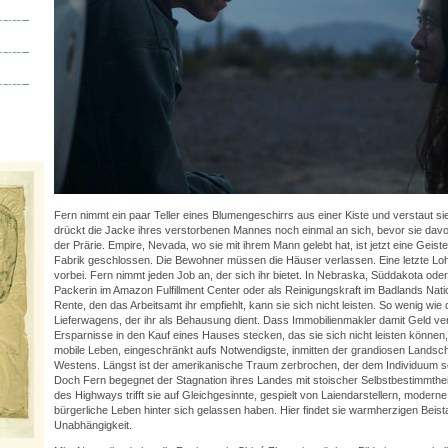
Fern nimmt ein paar Teller eines Blumengeschirrs aus einer Kiste und verstaut sie
drückt die Jacke ihres verstorbenen Mannes noch einmal an sich, bevor sie davon
der Prärie. Empire, Nevada, wo sie mit ihrem Mann gelebt hat, ist jetzt eine Geist
Fabrik geschlossen. Die Bewohner müssen die Häuser verlassen. Eine letzte Lo
vorbei. Fern nimmt jeden Job an, der sich ihr bietet. In Nebraska, Süddakota oder
Packerin im Amazon Fulfillment Center oder als Reinigungskraft im Badlands Nation
Rente, den das Arbeitsamt ihr empfiehlt, kann sie sich nicht leisten. So wenig wie 
Lieferwagens, der ihr als Behausung dient. Dass Immobilienmakler damit Geld ve
Ersparnisse in den Kauf eines Hauses stecken, das sie sich nicht leisten können, 
mobile Leben, eingeschränkt aufs Notwendigste, inmitten der grandiosen Landsc
Westens. Längst ist der amerikanische Traum zerbrochen, der dem Individuum so
Doch Fern begegnet der Stagnation ihres Landes mit stoischer Selbstbestimmtheit.
des Highways trifft sie auf Gleichgesinnte, gespielt von Laiendarstellern, modern
bürgerliche Leben hinter sich gelassen haben. Hier findet sie warmherzigen Beis
Unabhängigkeit.