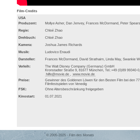
Film-Credits
USA
Produzent:
Mollye Asher, Dan Jenvey, Frances McDormand, Peter Spears
Regie:
Chloé Zhao
Drehbuch:
Chloé Zhao
Kamera:
Joshua James Richards
Musik:
Ludovico Enaudi
Darsteller:
Frances McDormand, David Strathairn, Linda May, Swankie We
Verleih:
The Walt Disney Company (Germany) GmbH
Kronstadter Straße 9, 81677 München, Tel.:+49 (0)89 99340-0,
hilfe@movie.de
,
www.movie.de
Preise:
Gewinner des Goldenen Löwen für den Besten Film bei den 77. 
Filmfestspielen von Venedig
FSK:
Ohne Altersbeschränkung freigegeben
Kinostart:
01.07.2021
© 2005-2025 - Film des Monats