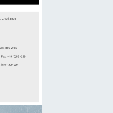
, Chloé Zhao
lls, Bob Wells
 Fax: +49 (0)89 -139,
Internationalen