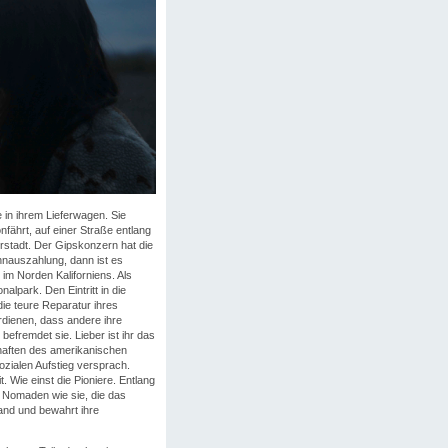
 in ihrem Lieferwagen. Sie
fährt, auf einer Straße entlang
erstadt. Der Gipskonzern hat die
hnauszahlung, dann ist es
 im Norden Kaliforniens. Als
alpark. Den Eintritt in die
die teure Reparatur ihres
rdienen, dass andere ihre
befremdet sie. Lieber ist ihr das
haften des amerikanischen
zialen Aufstieg versprach.
 Wie einst die Pioniere. Entlang
e Nomaden wie sie, die das
tand und bewahrt ihre