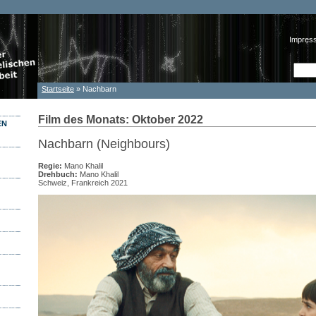
Impres
Such
Suc
Startseite
» Nachbarn
Sie sind hier
Film des Monats: Oktober 2022
EN
Nachbarn (Neighbours)
Regie:
Mano Khalil
Drehbuch:
Mano Khalil
Schweiz, Frankreich 2021