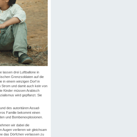
 lassen drei Luftballone in
kischen Grenzsoldaten auf die
ie in einem winzigen Dorf in
en Strom und damit auch kein von
 die Kinder müssen Arabisch
zialismus wird gepflanzt. Sie
i und des autoritären Assad-
eros Familie bekommt einen
raden und Bombenexplosionen.
nehmen wir dabei die
en Augen verlieren wir gleichsam
ne das Dörfchen verlassen zu