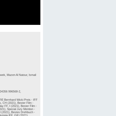
 Dwek, Mazen Al Natour, Ismail
: 04356 996568-2,
RE Bernhard Wicki Preis - IFF
s, CH (2021), Bester Film -
y FF, I (2021), Bester Film -
2021), Special Jury Mention -
H (2021), Bestes Drehbuch -
ympia IFF, GR (2021),