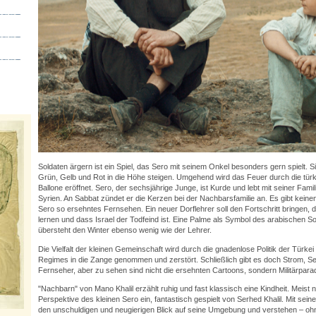
Soldaten ärgern ist ein Spiel, das Sero mit seinem Onkel besonders gern spielt. Sie
Grün, Gelb und Rot in die Höhe steigen. Umgehend wird das Feuer durch die tür
Ballone eröffnet. Sero, der sechsjährige Junge, ist Kurde und lebt mit seiner Famil
Syrien. An Sabbat zündet er die Kerzen bei der Nachbarsfamilie an. Es gibt kein
Sero so ersehntes Fernsehen. Ein neuer Dorflehrer soll den Fortschritt bringen,
lernen und dass Israel der Todfeind ist. Eine Palme als Symbol des arabischen So
übersteht den Winter ebenso wenig wie der Lehrer.
Die Vielfalt der kleinen Gemeinschaft wird durch die gnadenlose Politik der Türke
Regimes in die Zange genommen und zerstört. Schließlich gibt es doch Strom, S
Fernseher, aber zu sehen sind nicht die ersehnten Cartoons, sondern Militärpa
"Nachbarn" von Mano Khalil erzählt ruhig und fast klassisch eine Kindheit. Meist 
Perspektive des kleinen Sero ein, fantastisch gespielt von Serhed Khalil. Mit sein
den unschuldigen und neugierigen Blick auf seine Umgebung und verstehen – oh