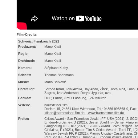
Film-Credits
Schweiz, Frankreich 2021
Produzent:
Mano Khalil
Regie:
Mano Khalil
Drehbuch:
Mano Khalil
Kamera:
Stéphane Kuthy
Schnitt:
Thomas Bachmann
Musik:
Mario Batković
Darsteller:
Serhed Khalil, Jalal Altawil, Jay Abdo, Zîrek, Heval Naif, Tuna
Zagros, Ivan Anderson, Derya Uygurlar, uva.
Format:
DCP, Farbe, OmU-Fassung, 124 Minuten
Verleih:
barnsteiner-film
Dorfstr. 15, 24361 Klein Wittensee, Tel.: 04356 996568-0, Fax
dispo@barnsteiner-film.de
,
www.barnsteiner-film.de
Preise:
Critics Award - San Francisco Jewish FF, USA (2021), 2. SCO
Emden-Norderney, D (2021), Bester Spielfilm - Berner Filmprei
Gangneung IGG, KR (2021), SIGNIS Award - 24th Religion Toda
Cinéalma, F (2021), Bester Film & Critics Award - Terni FF, I (
Warsaw Jewish FF, P (2021), Premio Utopia - Castellinaria, C
Red Sea IFF, SA (2021), Human & European Values Award - Ol