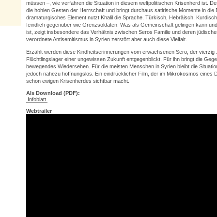
müssen –, wie verfahren die Situation in diesem weltpolitischen Krisenherd ist. Der
die hohlen Gesten der Herrschaft und bringt durchaus satirische Momente in die 
dramaturgisches Element nutzt Khalil die Sprache. Türkisch, Hebräisch, Kurdisc
feindlich gegenüber wie Grenzsoldaten. Was als Gemeinschaft gelingen kann un
ist, zeigt insbesondere das Verhältnis zwischen Seros Familie und deren jüdische
verordnete Antisemitismus in Syrien zerstört aber auch diese Vielfalt.
Erzählt werden diese Kindheitserinnerungen vom erwachsenen Sero, der vierzig 
Flüchtlingslager einer ungewissen Zukunft entgegenblickt. Für ihn bringt die Ge
bewegendes Wiedersehen. Für die meisten Menschen in Syrien bleibt die Situation 
jedoch nahezu hoffnungslos. Ein eindrücklicher Film, der im Mikrokosmos eines D
schon ewigen Krisenherdes sichtbar macht.
Als Download (PDF):
Infoblatt
Webtrailer