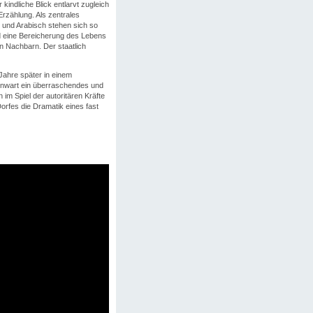
 kindliche Blick entlarvt zugleich
Erzählung. Als zentrales
h und Arabisch stehen sich so
d eine Bereicherung des Lebens
n Nachbarn. Der staatlich
Jahre später in einem
genwart ein überraschendes und
im Spiel der autoritären Kräfte
orfes die Dramatik eines fast