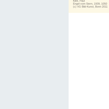
Klee, Paul
Engel vom Stern, 1939, 1050
(c) VG Bild-Kunst, Bonn 2011