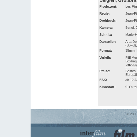
Belgien, Großbrit
Produzent:
Les Fil
Regie:
Jean-Pi
Drehbuch:
Jean-Pi
Kamera:
Benoit 
Schnitt:
Marie-
Darsteller:
Arta Do
(Sokol)
Format:
35mm, 
Verleih:
Piffl M
Boxhage
office@
Preise:
Bestes 
Europäi
FSK:
ab 12 J
Kinostart:
9. Okto
© 2005