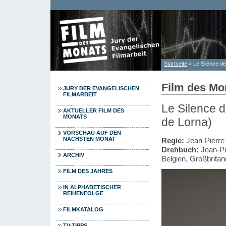
Direkt zum Inhalt
Startseite
» Le Silence d
Sie sind hier
Film des Mo
JURY DER EVANGELISCHEN
FILMARBEIT
Le Silence 
AKTUELLER FILM DES
MONATS
de Lorna)
VORSCHAU AUF DEN
NÄCHSTEN MONAT
Regie:
Jean-Pierre
Drehbuch:
Jean-Pi
ARCHIV
Belgien, Großbritan
FILM DES JAHRES
IN ALPHABETISCHER
REIHENFOLGE
FILMKATALOG
TV-TIPPS