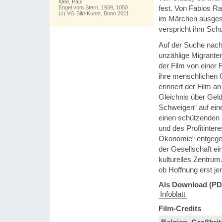
Klee, Paul
fest. Von Fabios Rac
Engel vom Stern, 1939, 1050
(c) VG Bild-Kunst, Bonn 2011
im Märchen ausgese
verspricht ihm Schu
Auf der Suche nach
unzählige Migranten 
der Film von einer F
ihre menschlichen G
erinnert der Film an
Gleichnis über Geld
Schweigen“ auf ein
einen schützenden 
und des Profitintere
Ökonomie“ entgegen
der Gesellschaft ei
kulturelles Zentrum.
ob Hoffnung erst je
Als Download (PD
Infoblatt
Film-Credits