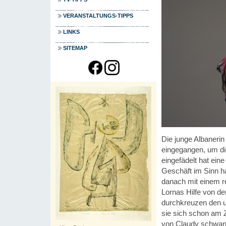
VERANSTALTUNGS-TIPPS
LINKS
SITEMAP
Die junge Albaneri
eingegangen, um di
eingefädelt hat ein
Geschäft im Sinn ha
danach mit einem r
Lornas Hilfe von d
durchkreuzen den u
sie sich schon am Z
von Claudy schwang