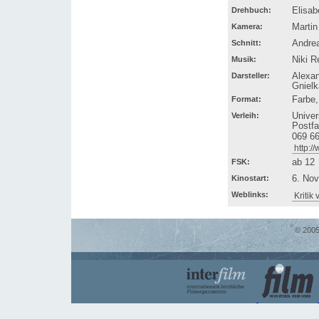
Drehbuch:
Elisabe
Kamera:
Martin
Schnitt:
Andre
Musik:
Niki R
Darsteller:
Alexa
Gnielk
Format:
Farbe
Verleih:
Univer
Postfa
069 6
http:/
FSK:
ab 12
Kinostart:
6. No
Weblinks:
Kritik
© 2005