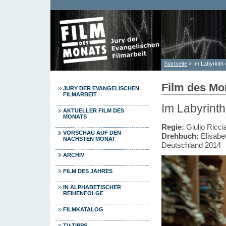
Direkt zum Inhalt
Startseite
» Im Labyrinth
Sie sind hier
Film des Mo
JURY DER EVANGELISCHEN
FILMARBEIT
Im Labyrint
AKTUELLER FILM DES
MONATS
Regie:
Giulio Riccia
VORSCHAU AUF DEN
Drehbuch:
Elisabet
NÄCHSTEN MONAT
Deutschland 2014
ARCHIV
FILM DES JAHRES
IN ALPHABETISCHER
REIHENFOLGE
FILMKATALOG
TV-TIPPS