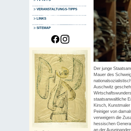
VERANSTALTUNGS-TIPPS
LINKS
SITEMAP
Der junge Staatsan
Mauer des Schweige
nationalsozialistis
Auschwitz geschehe
Wirtschaftswunders
staatsanwaltliche 
Kirsch, Kunstmaler 
Peiniger von damals
verweigern die Zus
hessischen General
an der Auseinanders