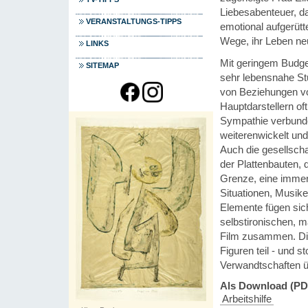
Liebesabenteuer, da
VERANSTALTUNGS-TIPPS
emotional aufgerütt
Wege, ihr Leben neu
LINKS
Mit geringem Budge
SITEMAP
sehr lebensnahe Stu
von Beziehungen vo
Hauptdarstellern of
Sympathie verbunde
weiterenwickelt und
Auch die gesellscha
der Plattenbauten, 
Grenze, eine immer
Situationen, Musike
Elemente fügen si
selbstironischen, 
Film zusammen. Die
Figuren teil - und 
Verwandtschaften ü
Als Download (PD
Arbeitshilfe