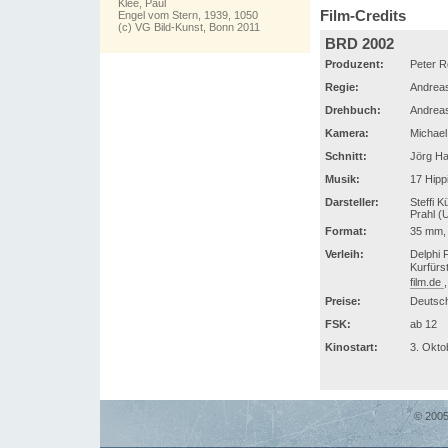
Klee, Paul
Film-Credits
Engel vom Stern, 1939, 1050
(c) VG Bild-Kunst, Bonn 2011
BRD 2002
Produzent:
Peter R
Regie:
Andrea
Drehbuch:
Andrea
Kamera:
Michae
Schnitt:
Jörg Ha
Musik:
17 Hipp
Darsteller:
Steffi 
Prahl (
Format:
35 mm, 
Verleih:
Delphi 
Kurfürs
film.de
Preise:
Deutsch
FSK:
ab 12
Kinostart:
3. Okto
© 2005