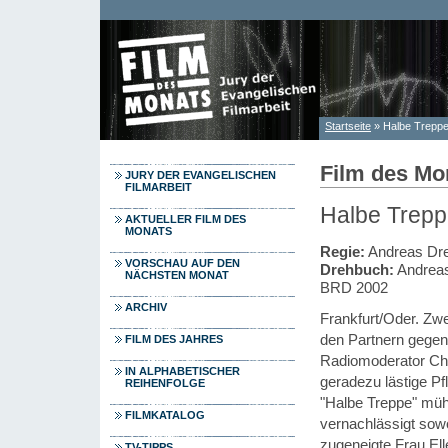
Direkt zum Inhalt
Startseite
» Halbe Trepp
Sie sind hier
Film des Mo
JURY DER EVANGELISCHEN
FILMARBEIT
Halbe Trep
AKTUELLER FILM DES
MONATS
Regie:
Andreas Dr
VORSCHAU AUF DEN
Drehbuch:
Andrea
NÄCHSTEN MONAT
BRD 2002
ARCHIV
Frankfurt/Oder. Zw
den Partnern gegenü
FILM DES JAHRES
Radiomoderator Chri
IN ALPHABETISCHER
geradezu lästige Pf
REIHENFOLGE
"Halbe Treppe" müh
FILMKATALOG
vernachlässigt sow
zugeneigte Frau Elle
TV-TIPPS