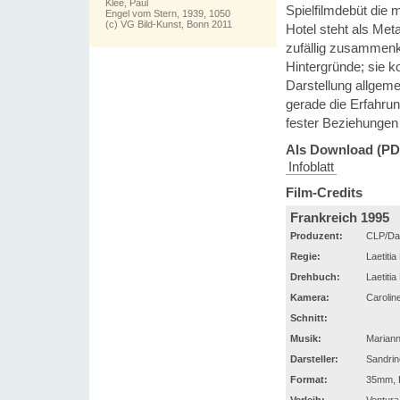
Klee, Paul
Spielfilmdebüt die
Engel vom Stern, 1939, 1050
(c) VG Bild-Kunst, Bonn 2011
Hotel steht als Met
zufällig zusammenk
Hintergründe; sie ko
Darstellung allgeme
gerade die Erfahrun
fester Beziehungen
Als Download (PD
Infoblatt
Film-Credits
Frankreich 1995
Produzent:
CLP/Dac
Regie:
Laetiti
Drehbuch:
Laetiti
Kamera:
Carolin
Schnitt:
Musik:
Mariann
Darsteller:
Sandrin
Format:
35mm, F