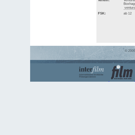
Verleih:
Ventur
Boxhage
ventur
FSK:
ab 12
© 2005