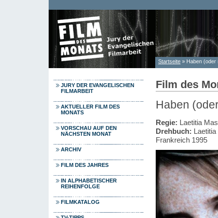
Direkt zum Inhalt
Startseite
» Haben (oder 
Sie sind hier
Film des Mo
JURY DER EVANGELISCHEN
FILMARBEIT
Haben (oder 
AKTUELLER FILM DES
MONATS
Regie:
Laetitia Ma
VORSCHAU AUF DEN
Drehbuch:
Laetiti
NÄCHSTEN MONAT
Frankreich 1995
ARCHIV
FILM DES JAHRES
IN ALPHABETISCHER
REIHENFOLGE
FILMKATALOG
TV-TIPPS