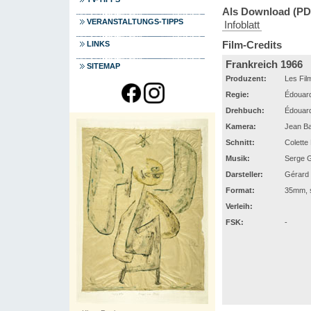
Als Download (PD
VERANSTALTUNGS-TIPPS
Infoblatt
Film-Credits
LINKS
Frankreich 1966
SITEMAP
Produzent:
Les Fil
Regie:
Édouar
Drehbuch:
Édouar
Kamera:
Jean Ba
Schnitt:
Colette
Musik:
Serge G
Darsteller:
Gérard 
Format:
35mm, s
Verleih:
FSK:
-