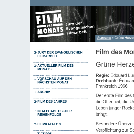
Direkt zum Inhalt
Startseite
» Grüne Herze
Sie sind hier
Film des Mo
JURY DER EVANGELISCHEN
FILMARBEIT
Grüne Herze
AKTUELLER FILM DES
MONATS
Regie:
Édouard Lu
VORSCHAU AUF DEN
Drehbuch:
Édouard
NÄCHSTEN MONAT
Frankreich 1966
ARCHIV
Der erste Film des 
die Offenheit, die 
FILM DES JAHRES
Leben junger Rocker
IN ALPHABETISCHER
bringt.
REIHENFOLGE
Besondere Überzeug
FILMKATALOG
Verpflichtung zur S
TV-TIPPS