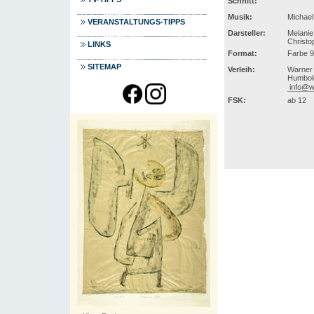
Schnitt:
Musik:
Michael
VERANSTALTUNGS-TIPPS
Darsteller:
Melanie
Christo
LINKS
Format:
Farbe 9
SITEMAP
Verleih:
Warner
Humbold
info@w
FSK:
ab 12