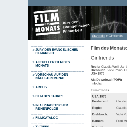
Direkt zum Inhalt
Startseite
» Girlfriends
Sie sind hier
Film des Monats
JURY DER EVANGELISCHEN
FILMARBEIT
Girlfriends
AKTUELLER FILM DES
MONATS
Regie:
Claudia Weill, Jan
Drehbuch:
Vivki Polon, Cl
USA 1978
VORSCHAU AUF DEN
NÄCHSTEN MONAT
Als Download (PDF):
Infoblatt
ARCHIV
Film-Credits
FILM DES JAHRES
USA 1978
Produzent:
Claudia
IN ALPHABETISCHER
Regie:
Claudia
REIHENFOLGE
Drehbuch:
Vivki Po
FILMKATALOG
Kamera:
Fred M
TV-TIPPS