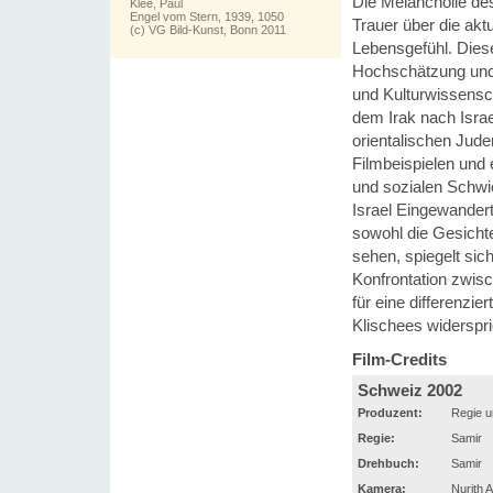
Die Melancholie de
Klee, Paul
Engel vom Stern, 1939, 1050
Trauer über die ak
(c) VG Bild-Kunst, Bonn 2011
Lebensgefühl. Diese
Hochschätzung und 
und Kulturwissensch
dem Irak nach Israe
orientalischen Jude
Filmbeispielen und e
und sozialen Schwie
Israel Eingewanderte
sowohl die Gesicht
sehen, spiegelt sic
Konfrontation zwisc
für eine differenzi
Klischees widerspri
Film-Credits
Schweiz 2002
Produzent:
Regie u
Regie:
Samir
Drehbuch:
Samir
Kamera:
Nurith A