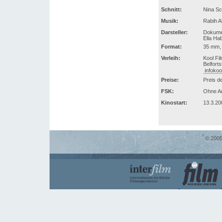
Schnitt:
Nina Sc
Musik:
Rabih A
Darsteller:
Dokumen
Ella Ha
Format:
35 mm, 
Verleih:
Kool Fil
Belforts
infoko
Preise:
Preis d
FSK:
Ohne A
Kinostart:
13.3.20
© 2005