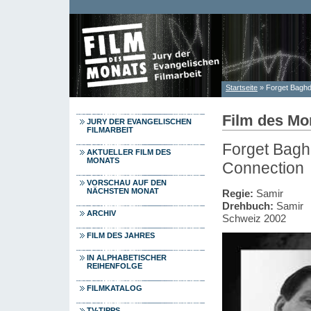
Direkt zum Inhalt
Startseite
» Forget Baghd
Sie sind hier
Film des Mo
JURY DER EVANGELISCHEN
FILMARBEIT
Forget Bagh
AKTUELLER FILM DES
MONATS
Connection
VORSCHAU AUF DEN
NÄCHSTEN MONAT
Regie:
Samir
Drehbuch:
Samir
ARCHIV
Schweiz 2002
FILM DES JAHRES
IN ALPHABETISCHER
REIHENFOLGE
FILMKATALOG
TV-TIPPS