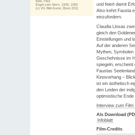
Klee, Paul
und feiert damit Er
Engel vom Stern, 1939, 1050
(c) VG Bild-Kunst, Bonn 2011
Also kehrt Fausta 
einzufordern.
Claudia Llosas zweit
gleich den Goldenen
Einstellungen und 
Auf der anderen Sei
Mythen, Symbolen u
Geschehnisse im Ha
spiegeln, erscheint
Faustas Seelenlands
Kinovorhang – Blick
ist ein ästhetisch e
den Leiden der indi
optimistische Ende
Interview zum Film
Als Download (PD
Infoblatt
Film-Credits