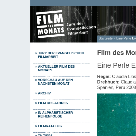
Direkt zum Inhalt
Startseite
» Eine Perle Ew
Sie sind hier
Film des Mo
JURY DER EVANGELISCHEN
FILMARBEIT
Eine Perle E
AKTUELLER FILM DES
MONATS
Regie:
Claudia Llo
VORSCHAU AUF DEN
Drehbuch:
Claudia
NÄCHSTEN MONAT
Spanien, Peru 2009
ARCHIV
FILM DES JAHRES
IN ALPHABETISCHER
REIHENFOLGE
FILMKATALOG
TV-TIPPS