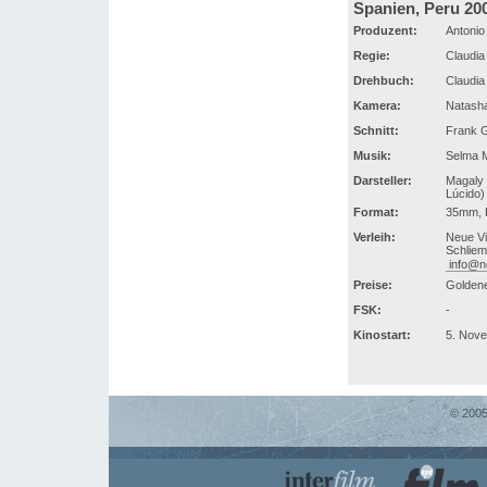
Spanien, Peru 20
Produzent:
Antonio
Regie:
Claudia
Drehbuch:
Claudia
Kamera:
Natasha
Schnitt:
Frank G
Musik:
Selma M
Darsteller:
Magaly S
Lúcido) 
Format:
35mm, F
Verleih:
Neue Vi
Schliem
info@n
Preise:
Goldene
FSK:
-
Kinostart:
5. Nov
© 2005