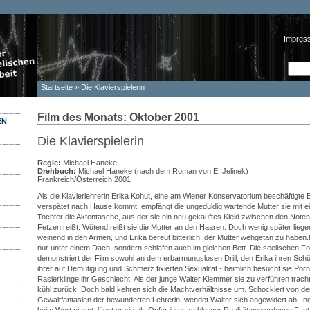
Impres
Such
Suc
Startseite
» Die Klavierspielerin
Sie sind hier
Film des Monats: Oktober 2001
EN
Die Klavierspielerin
Regie:
Michael Haneke
Drehbuch:
Michael Haneke (nach dem Roman von E. Jelinek)
Frankreich/Österreich 2001
Als die Klavierlehrerin Erika Kohut, eine am Wiener Konservatorium beschäftigte 
verspätet nach Hause kommt, empfängt die ungeduldig wartende Mutter sie mit ei
Tochter die Aktentasche, aus der sie ein neu gekauftes Kleid zwischen den Notenb
Fetzen reißt. Wütend reißt sie die Mutter an den Haaren. Doch wenig später liege
weinend in den Armen, und Erika bereut bitterlich, der Mutter wehgetan zu haben.
nur unter einem Dach, sondern schlafen auch im gleichen Bett. Die seelischen Fo
demonstriert der Film sowohl an dem erbarmungslosen Drill, den Erika ihren Schül
ihrer auf Demütigung und Schmerz fixierten Sexualität - heimlich besucht sie Porn
Rasierklinge ihr Geschlecht. Als der junge Walter Klemmer sie zu verführen tracht
kühl zurück. Doch bald kehren sich die Machtverhältnisse um. Schockiert von d
Gewaltfantasien der bewunderten Lehrerin, wendet Walter sich angewidert ab. Ind
beim Wort nimmt, lässt er sie als Opfer ihrer zu blutiger Realität gewordenen Fan