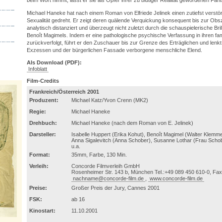
Michael Haneke hat nach einem Roman von Elfriede Jelinek einen zutiefst verst
Sexualität gedreht. Er zeigt deren quälende Verquickung konsequent bis zur Obszö
analytisch distanziert und überzeugt nicht zuletzt durch die schauspielerische Bri
Benoît Magimels. Indem er eine pathologische psychische Verfassung in ihren fa
zurückverfolgt, führt er den Zuschauer bis zur Grenze des Erträglichen und lenkt
Exzessen und der bürgerlichen Fassade verborgene menschliche Elend.
Als Download (PDF):
Infoblatt
Film-Credits
Frankreich/Österreich 2001
Produzent:
Michael Katz/Yvon Crenn (MK2)
Regie:
Michael Haneke
Drehbuch:
Michael Haneke (nach dem Roman von E. Jelinek)
Darsteller:
Isabelle Huppert (Erika Kohut), Benoît Magimel (Walter Klemmer
Anna Sigalevitch (Anna Schober), Susanne Lothar (Frau Schobe
u.a.
Format:
35mm, Farbe, 130 Min.
Verleih:
Concorde Filmverleih GmbH
Rosenheimer Str. 143 b, München Tel.:+49 089 450 610-0, Fax
nachname@concorde-film.de
,
www.concorde-film.de
Preise:
Großer Preis der Jury, Cannes 2001
FSK:
ab 16
Kinostart:
11.10.2001