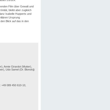
örenden Film über Gewalt und
nität, bleibt aber zugleich
llanz Isabelle Hupperts und
miliären Ursprung
 den Blick auf das in den
), Annie Girardot (Mutter),
r), Udo Samel (Dr. Blonskij)
: +49 089 450 610-10,