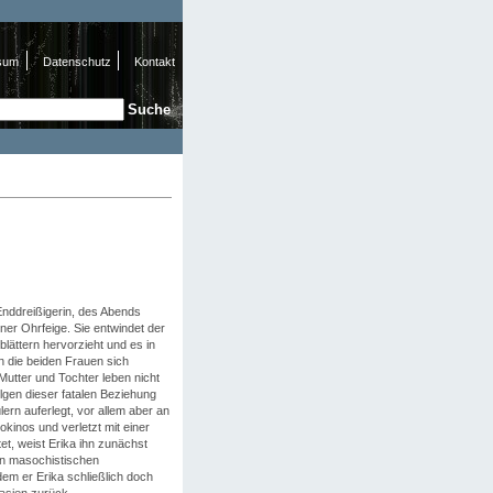
sum
Datenschutz
Kontakt
e
hformular
Enddreißigerin, des Abends
ner Ohrfeige. Sie entwindet der
lättern hervorzieht und es in
n die beiden Frauen sich
Mutter und Tochter leben nicht
lgen dieser fatalen Beziehung
ern auferlegt, vor allem aber an
okinos und verletzt mit einer
et, weist Erika ihn zunächst
en masochistischen
em er Erika schließlich doch
tasien zurück.