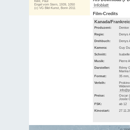
Klee, Paul
Engel vom Stern, 1939, 1050
Infoblatt
(c) VG Bild-Kunst, Bonn 2011
Film-Credits
Kanada/Frankreic
Produzent:
Denise 
Regie:
Denys 
Drehbuch:
Denys 
Kamera:
Guy Du
Schnitt:
Isabell
Musik:
Pierre A
Darsteller:
Rémy Gi
Marina 
Format:
35 mm, 
Verleih:
Prokino
Widenma
info@p
Preise:
Oscar (
Josée 
FSK:
ab 12
Kinostart:
27.11.2
© 2005