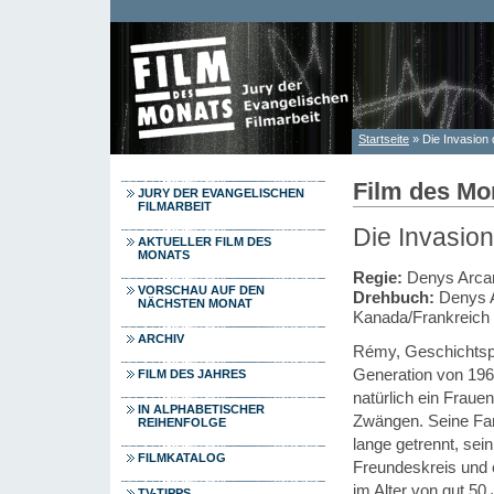
Direkt zum Inhalt
Startseite
» Die Invasion
Sie sind hier
Film des Mo
JURY DER EVANGELISCHEN
FILMARBEIT
Die Invasio
AKTUELLER FILM DES
MONATS
Regie:
Denys Arca
VORSCHAU AUF DEN
Drehbuch:
Denys 
NÄCHSTEN MONAT
Kanada/Frankreich
ARCHIV
Rémy, Geschichtspro
Generation von 1968:
FILM DES JAHRES
natürlich ein Fraue
IN ALPHABETISCHER
Zwängen. Seine Fami
REIHENFOLGE
lange getrennt, sei
FILMKATALOG
Freundeskreis und e
im Alter von gut 50
TV-TIPPS