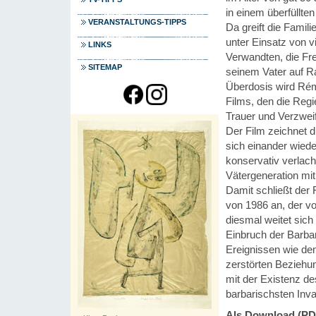
in einem überfüllt
VERANSTALTUNGS-TIPPS
Da greift die Famil
unter Einsatz von vi
LINKS
Verwandten, die Fr
SITEMAP
seinem Vater auf Ra
Überdosis wird Rém
Films, den die Reg
Trauer und Verzweif
Der Film zeichnet 
sich einander wiede
konservativ verlach
Vätergeneration mit 
Damit schließt der
von 1986 an, der v
diesmal weitet sic
Einbruch der Barbare
Ereignissen wie de
zerstörten Beziehu
mit der Existenz d
barbarischsten Inva
Als Download (PD