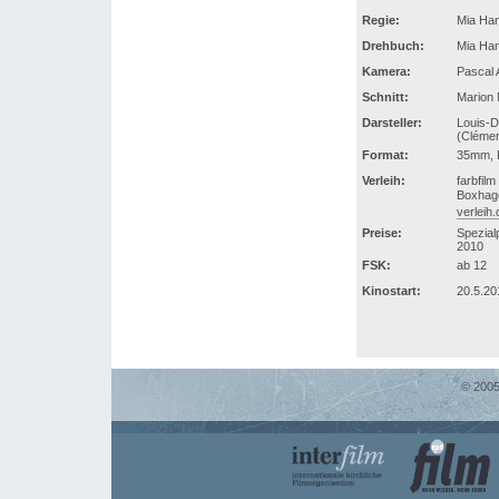
Regie:
Mia Ha
Drehbuch:
Mia Ha
Kamera:
Pascal 
Schnitt:
Marion 
Darsteller:
Louis-D
(Clémenc
Format:
35mm, F
Verleih:
farbfil
Boxhage
verleih.
Preise:
Spezial
2010
FSK:
ab 12
Kinostart:
20.5.20
© 2005