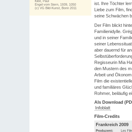
Klee, Paul
ist. Ihre Töchter l
Engel vom Stern, 1939, 1050
(c) VG Bild-Kunst, Bonn 2011
Liebe zum Film, fin
seine Schwächen b
Der Film blickt hin
Familienidylle. Gré
und in seiner Famil
seiner Lebenssituati
aber dauernd für an
Selbstüberforderung
Regisseurin Mia Ha
den Mustern des mo
Arbeit und Ökonomi
Film die existentie
und familiäres Glück
Rohmer, beiläufig e
Als Download (PD
Infoblatt
Film-Credits
Frankreich 2009
Produzent:
Les Fil