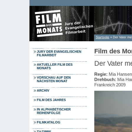
Direkt zum Inhalt
Startseite
» Der Vater mei
Sie sind hier
Film des Mo
JURY DER EVANGELISCHEN
FILMARBEIT
Der Vater me
AKTUELLER FILM DES
MONATS
Regie:
Mia Hansen
VORSCHAU AUF DEN
Drehbuch:
Mia Ha
NÄCHSTEN MONAT
Frankreich 2009
ARCHIV
FILM DES JAHRES
IN ALPHABETISCHER
REIHENFOLGE
FILMKATALOG
TV-TIPPS