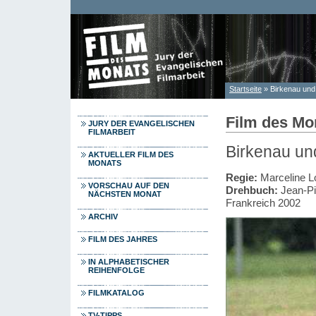
Direkt zum Inhalt
Startseite
» Birkenau und
Sie sind hier
Film des Mon
JURY DER EVANGELISCHEN
FILMARBEIT
Birkenau un
AKTUELLER FILM DES
MONATS
Regie:
Marceline L
VORSCHAU AUF DEN
Drehbuch:
Jean-Pie
NÄCHSTEN MONAT
Frankreich 2002
ARCHIV
FILM DES JAHRES
IN ALPHABETISCHER
REIHENFOLGE
FILMKATALOG
TV-TIPPS