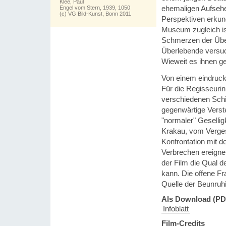
Klee, Paul
ehemaligen Aufseher
Engel vom Stern, 1939, 1050
(c) VG Bild-Kunst, Bonn 2011
Perspektiven erkun
Museum zugleich is
Schmerzen der Über
Überlebende versuc
Wieweit es ihnen gel
Von einem eindruck
Für die Regisseurin
verschiedenen Schi
gegenwärtige Verst
"normaler" Gesellig
Krakau, vom Verge
Konfrontation mit d
Verbrechen ereignet
der Film die Qual d
kann. Die offene 
Quelle der Beunruh
Als Download (PD
Infoblatt
Film-Credits