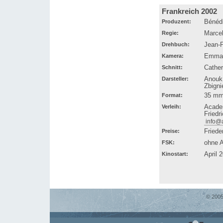
Frankreich 2002
Produzent:
Bénédi
Regie:
Marcel
Drehbuch:
Jean-P
Kamera:
Emman
Schnitt:
Cathe
Darsteller:
Anouk 
Zbigni
Format:
35 mm,
Verleih:
Acade
Friedr
info@
Preise:
Friede
FSK:
ohne 
Kinostart:
April 
© 2005