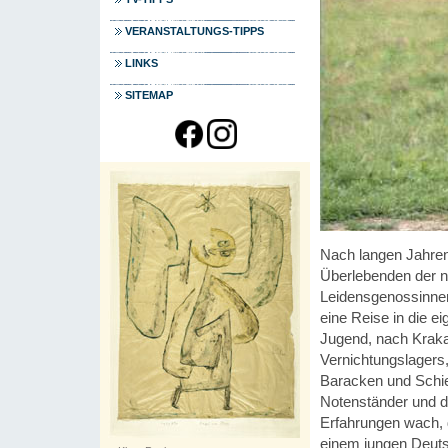
VERANSTALTUNGS-TIPPS
LINKS
SITEMAP
Nach langen Jahren 
Überlebenden der na
Leidensgenossinnen
eine Reise in die e
Jugend, nach Krakau
Vernichtungslagers, 
Baracken und Schien
Notenständer und d
Erfahrungen wach, 
einem jungen Deuts