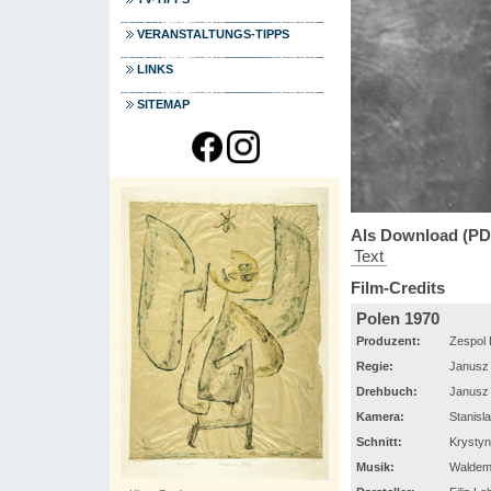
VERANSTALTUNGS-TIPPS
LINKS
SITEMAP
Als Download (PD
Text
Film-Credits
Polen 1970
Produzent:
Zespol 
Regie:
Janusz 
Drehbuch:
Janusz 
Kamera:
Stanisl
Schnitt:
Krysty
Musik:
Waldem