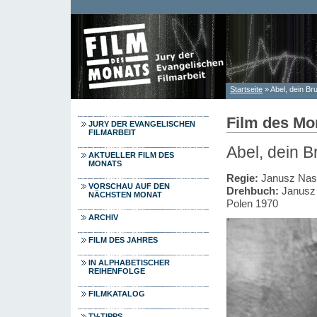
Direkt zum Inhalt
Startseite
» Abel, dein Br
Sie sind hier
Film des Mo
JURY DER EVANGELISCHEN
FILMARBEIT
Abel, dein B
AKTUELLER FILM DES
MONATS
Regie:
Janusz Nasf
VORSCHAU AUF DEN
Drehbuch:
Janusz 
NÄCHSTEN MONAT
Polen 1970
ARCHIV
FILM DES JAHRES
IN ALPHABETISCHER
REIHENFOLGE
FILMKATALOG
TV-TIPPS