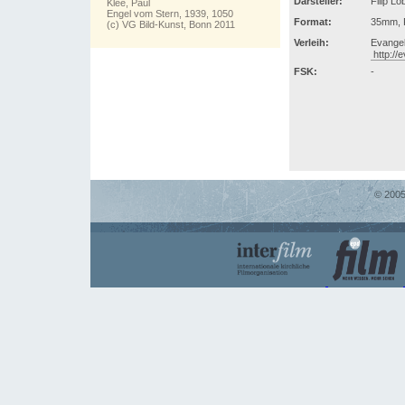
Darsteller:
Filip L
Klee, Paul
Engel vom Stern, 1939, 1050
Format:
35mm, F
(c) VG Bild-Kunst, Bonn 2011
Verleih:
Evangel
http://
FSK:
-
© 2005