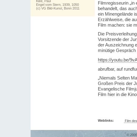
Klee, Paul
Filmregisseurin „i
Engel vom Stern, 1939, 1050
behandelt, das auc
(c) VG Bild-Kunst, Bonn 2011
ein Minengelände is
Erzählweise, die a
Film machen: sie m
Die Preisverleihun
Vorsitzende der Jury
der Auszeichnung ei
minütige Gespräch i
https://youtu.be/
abrufbar, auf rundfu
„Niemals Selten Man
Großen Preis der Ju
Evangelische Filmju
Film hier in die Kin
Weblinks:
Film de
© 2005