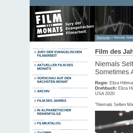
Direkt zum Inhalt
Startseite
» Niemals Sel
Sie sind hier
Film des Ja
JURY DER EVANGELISCHEN
FILMARBEIT
Niemals Sel
AKTUELLER FILM DES
MONATS
Sometimes 
VORSCHAU AUF DEN
NÄCHSTEN MONAT
Regie:
Eliza Hittm
Drehbuch:
Eliza H
ARCHIV
USA 2020
FILM DES JAHRES
"Niemals Selten M
IN ALPHABETISCHER
REIHENFOLGE
FILMKATALOG
TV-TIPPS